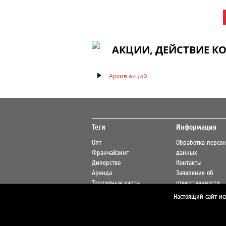
АКЦИИ, ДЕЙСТВИЕ К
Архив акций
Теги
Информация
Опт
Обработка персо
Франчайзинг
данных
Дилерство
Контакты
Аренда
Заявление об
Топливные карты
ответственности
Акции
Предупреждение 
Настоящий сайт ис
Экология
мошенниках
Документы